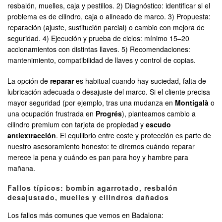
resbalón, muelles, caja y pestillos. 2) Diagnóstico: identificar si el
problema es de cilindro, caja o alineado de marco. 3) Propuesta:
reparación (ajuste, sustitución parcial) o cambio con mejora de
seguridad. 4) Ejecución y prueba de ciclos: mínimo 15–20
accionamientos con distintas llaves. 5) Recomendaciones:
mantenimiento, compatibilidad de llaves y control de copias.
La opción de
reparar
es habitual cuando hay suciedad, falta de
lubricación adecuada o desajuste del marco. Si el cliente precisa
mayor seguridad (por ejemplo, tras una mudanza en
Montigalà
o
una ocupación frustrada en
Progrés
), planteamos cambio a
cilindro premium con tarjeta de propiedad y
escudo
antiextracción
. El equilibrio entre coste y protección es parte de
nuestro asesoramiento honesto: te diremos cuándo reparar
merece la pena y cuándo es pan para hoy y hambre para
mañana.
Fallos típicos: bombín agarrotado, resbalón
desajustado, muelles y cilindros dañados
Los fallos más comunes que vemos en Badalona: