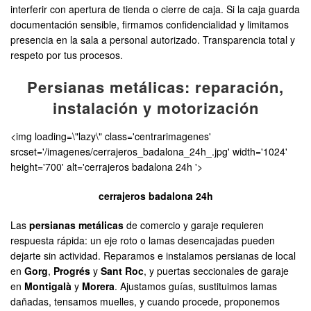
interferir con apertura de tienda o cierre de caja. Si la caja guarda
documentación sensible, firmamos confidencialidad y limitamos
presencia en la sala a personal autorizado. Transparencia total y
respeto por tus procesos.
Persianas metálicas: reparación,
instalación y motorización
<img loading=\"lazy\" class='centrarimagenes'
srcset='/imagenes/cerrajeros_badalona_24h_.jpg' width='1024'
height='700' alt='cerrajeros badalona 24h '>
cerrajeros badalona 24h
Las
persianas metálicas
de comercio y garaje requieren
respuesta rápida: un eje roto o lamas desencajadas pueden
dejarte sin actividad. Reparamos e instalamos persianas de local
en
Gorg
,
Progrés
y
Sant Roc
, y puertas seccionales de garaje
en
Montigalà
y
Morera
. Ajustamos guías, sustituimos lamas
dañadas, tensamos muelles, y cuando procede, proponemos