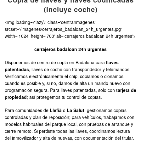
(incluye coche)
<img loading=\"lazy\" class='centrarimagenes'
srcset='/imagenes/cerrajeros_badaloan_24h_urgentes.jpg'
width='1024' height='700' alt='cerrajeros badaloan 24h urgentes'>
cerrajeros badaloan 24h urgentes
Disponemos de centro de copia en Badalona para
llaves
patentadas
, llaves de coche con transpondedor y telemandos.
Verificamos electrónicamente el chip, copiamos o clonamos
cuando es posible y, si no, damos de alta un mando nuevo con
programación segura. Para llaves patentadas, solo con
tarjeta de
propiedad
; así protegemos tu control de copias.
Para comunidades de
Llefià
o
La Salut
, gestionamos copias
controladas y plan de reposición; para vehículos, trabajamos con
modelos habituales del parque local, con pruebas de arranque y
cierre remoto. Si perdiste todas las llaves, coordinamos lectura
del inmovilizador y alta de nuevas, con documentación del titular.