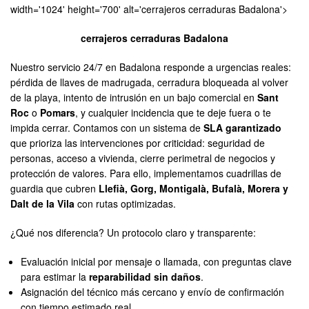
width='1024' height='700' alt='cerrajeros cerraduras Badalona'>
cerrajeros cerraduras Badalona
Nuestro servicio 24/7 en Badalona responde a urgencias reales:
pérdida de llaves de madrugada, cerradura bloqueada al volver
de la playa, intento de intrusión en un bajo comercial en
Sant
Roc
o
Pomars
, y cualquier incidencia que te deje fuera o te
impida cerrar. Contamos con un sistema de
SLA garantizado
que prioriza las intervenciones por criticidad: seguridad de
personas, acceso a vivienda, cierre perimetral de negocios y
protección de valores. Para ello, implementamos cuadrillas de
guardia que cubren
Llefià, Gorg, Montigalà, Bufalà, Morera y
Dalt de la Vila
con rutas optimizadas.
¿Qué nos diferencia? Un protocolo claro y transparente:
Evaluación inicial por mensaje o llamada, con preguntas clave
para estimar la
reparabilidad sin daños
.
Asignación del técnico más cercano y envío de confirmación
con tiempo estimado real.