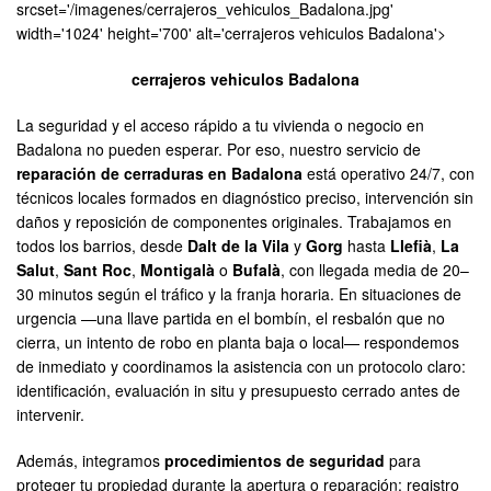
srcset='/imagenes/cerrajeros_vehiculos_Badalona.jpg'
width='1024' height='700' alt='cerrajeros vehiculos Badalona'>
cerrajeros vehiculos Badalona
La seguridad y el acceso rápido a tu vivienda o negocio en
Badalona no pueden esperar. Por eso, nuestro servicio de
reparación de cerraduras en Badalona
está operativo 24/7, con
técnicos locales formados en diagnóstico preciso, intervención sin
daños y reposición de componentes originales. Trabajamos en
todos los barrios, desde
Dalt de la Vila
y
Gorg
hasta
Llefià
,
La
Salut
,
Sant Roc
,
Montigalà
o
Bufalà
, con llegada media de 20–
30 minutos según el tráfico y la franja horaria. En situaciones de
urgencia —una llave partida en el bombín, el resbalón que no
cierra, un intento de robo en planta baja o local— respondemos
de inmediato y coordinamos la asistencia con un protocolo claro:
identificación, evaluación in situ y presupuesto cerrado antes de
intervenir.
Además, integramos
procedimientos de seguridad
para
proteger tu propiedad durante la apertura o reparación: registro