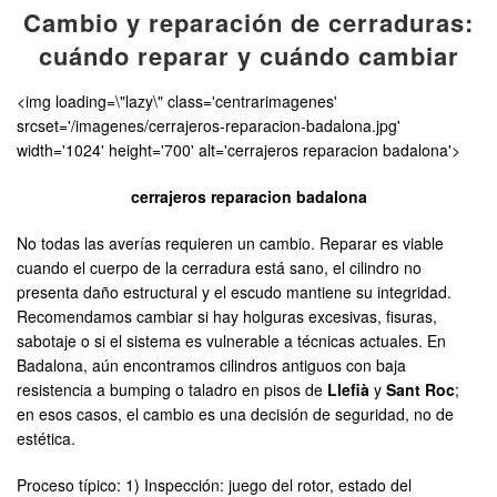
Cambio y reparación de cerraduras:
cuándo reparar y cuándo cambiar
<img loading=\"lazy\" class='centrarimagenes'
srcset='/imagenes/cerrajeros-reparacion-badalona.jpg'
width='1024' height='700' alt='cerrajeros reparacion badalona'>
cerrajeros reparacion badalona
No todas las averías requieren un cambio. Reparar es viable
cuando el cuerpo de la cerradura está sano, el cilindro no
presenta daño estructural y el escudo mantiene su integridad.
Recomendamos cambiar si hay holguras excesivas, fisuras,
sabotaje o si el sistema es vulnerable a técnicas actuales. En
Badalona, aún encontramos cilindros antiguos con baja
resistencia a bumping o taladro en pisos de
Llefià
y
Sant Roc
;
en esos casos, el cambio es una decisión de seguridad, no de
estética.
Proceso típico: 1) Inspección: juego del rotor, estado del