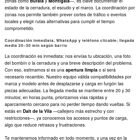
zonas como
Bufalà
y
Montigalà
—, es clave documentar el
estado de la cerradura, el escudo y el marco. La coordinación por
zonas nos permite también prever cortes de tráfico o eventos
locales y elegir rutas alternativas para cumplir el tiempo
comprometido.
Coordinación inmediata, WhatsApp y teléfono clicable; llegada
media 20–30 min según barrio
La coordinación es inmediata: nos envías tu ubicación, una foto
del bombín o la cerradura y una breve descripción del problema.
Con eso, estimamos si es una
apertura limpia
o si será
necesario recambio. Nuestro equipo válida compatibilidades por
marca y modelo antes de desplazarse y carga en furgón las
piezas adecuadas. La llegada media se mantiene entre 20 y 30
minutos; en horas punta, priorizamos vías rápidas y
aparcamiento cercano para no perder tiempo dando vueltas. Si
estás en
Dalt de la Vila
—callejero más estrecho y con
restricciones—, ya conocemos los accesos y puntos de carga,
algo que reduce retrasos y frustraciones.
Te mantenemos informado en todo momento, y una vez en la