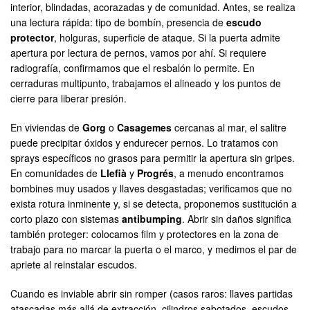
interior, blindadas, acorazadas y de comunidad. Antes, se realiza
una lectura rápida: tipo de bombín, presencia de
escudo
protector
, holguras, superficie de ataque. Si la puerta admite
apertura por lectura de pernos, vamos por ahí. Si requiere
radiografía, confirmamos que el resbalón lo permite. En
cerraduras multipunto, trabajamos el alineado y los puntos de
cierre para liberar presión.
En viviendas de
Gorg
o
Casagemes
cercanas al mar, el salitre
puede precipitar óxidos y endurecer pernos. Lo tratamos con
sprays específicos no grasos para permitir la apertura sin gripes.
En comunidades de
Llefià
y
Progrés
, a menudo encontramos
bombines muy usados y llaves desgastadas; verificamos que no
exista rotura inminente y, si se detecta, proponemos sustitución a
corto plazo con sistemas
antibumping
. Abrir sin daños significa
también proteger: colocamos film y protectores en la zona de
trabajo para no marcar la puerta o el marco, y medimos el par de
apriete al reinstalar escudos.
Cuando es inviable abrir sin romper (casos raros: llaves partidas
atascadas más allá de extracción, cilindros sabotados, escudos