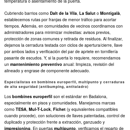
temperatura o asentamiento de la puerta.
Cubriendo barrios como
Dalt de la Vila
,
La Salut
o
Montigalà
,
establecemos rutas por franjas de menor tráfico para acortar
tiempos. Además, en comunidades de vecinos coordinamos con
administradores para minimizar molestias: avisos previos,
protección de zonas comunes y retirada de residuos. Al finalizar,
dejamos la cerradura testada con ciclos de apertura/cierre, llave
por ambos lados y verificación del par de apriete en tornillería
pasante de escudos. Y, si la puerta lo requiere, recomendamos
un
mantenimiento preventivo
anual: limpieza, revisión del
alineado y engrase de componente adecuado.
Especialistas en bombines europerfil, multipunto y cerraduras
de alta seguridad (antibumping, antitaladro)
Los
bombines europerfil
son el estándar en Badalona,
especialmente en pisos y comunidades. Manejamos marcas
como
TESA
,
Mul-T-Lock
,
Fichet
(y equivalentes compatibles
cuando procede), con soluciones de llaves patentadas, control de
duplicado y protección frente a extracción, ganzuado y
impresioning
. En puertas
multipunto
, verificamos el reparto de