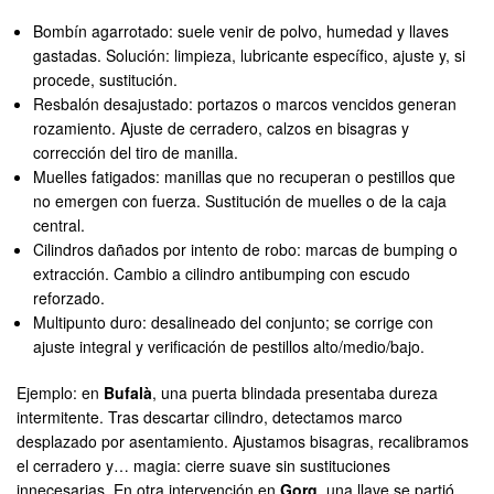
Bombín agarrotado: suele venir de polvo, humedad y llaves
gastadas. Solución: limpieza, lubricante específico, ajuste y, si
procede, sustitución.
Resbalón desajustado: portazos o marcos vencidos generan
rozamiento. Ajuste de cerradero, calzos en bisagras y
corrección del tiro de manilla.
Muelles fatigados: manillas que no recuperan o pestillos que
no emergen con fuerza. Sustitución de muelles o de la caja
central.
Cilindros dañados por intento de robo: marcas de bumping o
extracción. Cambio a cilindro antibumping con escudo
reforzado.
Multipunto duro: desalineado del conjunto; se corrige con
ajuste integral y verificación de pestillos alto/medio/bajo.
Ejemplo: en
Bufalà
, una puerta blindada presentaba dureza
intermitente. Tras descartar cilindro, detectamos marco
desplazado por asentamiento. Ajustamos bisagras, recalibramos
el cerradero y… magia: cierre suave sin sustituciones
innecesarias. En otra intervención en
Gorg
, una llave se partió