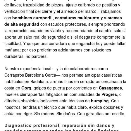
de llaves, trazabilidad de piezas, ajuste calibrado de pestillos y
verificación final del cierre y el alineado del marco. Trabajamos
con
bombines europerfil, cerraduras multipunto y sistemas
de alta seguridad
con escudos protectores, siempre priorizando
la reparación cuando es viable y recomendando el cambio solo si
aporta un salto real de seguridad o si el desgaste compromete la
fiabilidad. Y es que una cerradura que engancha hoy puede fallar
mañana; por eso preferimos adelantarnos con soluciones
duraderas, no parches.
Nuestra experiencia local —y la de colaboradores como
Cerrajeros Barcelona Cerca— nos permite anticipar casuísticas
habituales en Badalona: arenas finas en cerraduras cercanas a la
costa en
Gorg
, golpes de puerta por corrientes en
Casagemes
,
muelles cierrapuertas fatigados en comunidades de
Progrés
, o
cilindros obsoletos ineficaces ante técnicas de
bumping
. Con
nosotros, tendrás un técnico que habla claro, explica opciones y
actúa con rigor. Sin rodeos. Sin daños. Con garantías por escrito.
Diagnóstico profesional, reparación sin daños y
servicio urgente en todos los barrios de Badalona