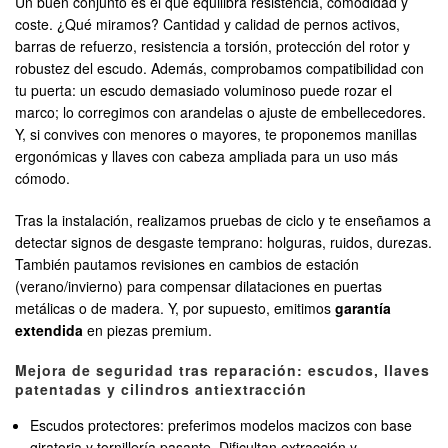
Un buen conjunto es el que equilibra resistencia, comodidad y
coste. ¿Qué miramos? Cantidad y calidad de pernos activos,
barras de refuerzo, resistencia a torsión, protección del rotor y
robustez del escudo. Además, comprobamos compatibilidad con
tu puerta: un escudo demasiado voluminoso puede rozar el
marco; lo corregimos con arandelas o ajuste de embellecedores.
Y, si convives con menores o mayores, te proponemos manillas
ergonómicas y llaves con cabeza ampliada para un uso más
cómodo.
Tras la instalación, realizamos pruebas de ciclo y te enseñamos a
detectar signos de desgaste temprano: holguras, ruidos, durezas.
También pautamos revisiones en cambios de estación
(verano/invierno) para compensar dilataciones en puertas
metálicas o de madera. Y, por supuesto, emitimos
garantía
extendida
en piezas premium.
Mejora de seguridad tras reparación: escudos, llaves
patentadas y cilindros antiextracción
Escudos protectores: preferimos modelos macizos con base
giratoria y tornillería pasante. Dificultan extracción y