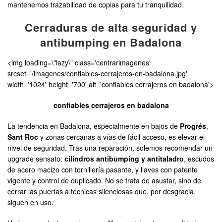
mantenemos trazabilidad de copias para tu tranquilidad.
Cerraduras de alta seguridad y
antibumping en Badalona
<img loading=\"lazy\" class='centrarimagenes'
srcset='/imagenes/confiables-cerrajeros-en-badalona.jpg'
width='1024' height='700' alt='confiables cerrajeros en badalona'>
confiables cerrajeros en badalona
La tendencia en Badalona, especialmente en bajos de
Progrés
,
Sant Roc
y zonas cercanas a vías de fácil acceso, es elevar el
nivel de seguridad. Tras una reparación, solemos recomendar un
upgrade sensato:
cilindros antibumping y antitaladro
, escudos
de acero macizo con tornillería pasante, y llaves con patente
vigente y control de duplicado. No se trata de asustar, sino de
cerrar las puertas a técnicas silenciosas que, por desgracia,
siguen en uso.