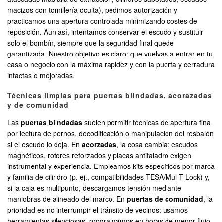
macizos con tornillería oculta), pedimos autorización y
practicamos una apertura controlada minimizando costes de
reposición. Aun así, intentamos conservar el escudo y sustituir
solo el bombín, siempre que la seguridad final quede
garantizada. Nuestro objetivo es claro: que vuelvas a entrar en tu
casa o negocio con la máxima rapidez y con la puerta y cerradura
intactas o mejoradas.
Técnicas limpias para puertas blindadas, acorazadas
y de comunidad
Las
puertas blindadas
suelen permitir técnicas de apertura fina
por lectura de pernos, decodificación o manipulación del resbalón
si el escudo lo deja. En
acorzadas
, la cosa cambia: escudos
magnéticos, rotores reforzados y placas antitaladro exigen
instrumental y experiencia. Empleamos kits específicos por marca
y familia de cilindro (p. ej., compatibilidades TESA/Mul-T-Lock) y,
si la caja es multipunto, descargamos tensión mediante
maniobras de alineado del marco. En
puertas de comunidad
, la
prioridad es no interrumpir el tránsito de vecinos: usamos
herramientas silenciosas, programamos en horas de menor flujo