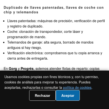
Duplicado de llaves patentadas, llaves de coche con
chip y telemandos
Llaves patentadas: máquinas de precisión, verificación de perfil
y registro de duplicado.
Coche: clonación de transpondedor, corte láser y
programación de mando.
Telemandos de garaje: alta segura, borrado de mandos
antiguos si hay riesgo.
Verificación electrónica: comprobamos que tu copia arranca y
cierra antes de entregarla.
En
Gorg
y
Progrés
, solemos atender flotas de reparto: copias
múltiples con control y etiquetado, evitando confusiones. La idea
Usamos cookies propias con fines técnicos y, con tu permiso,
es hacerlo fácil, sin sorpresas.
cookies de análisis para mejorar tu experiencia. Puedes
aceptarlas, rechazarlas o consultar la
política de cookies
.
Centro de copia al momento en Badalona y verificación
electrónica
📲 Llámanos 936943024
Rechazar
Aceptar
El servicio al momento es real: la mayoría de copias se entregan
en minutos, salvo perfiles especiales. Usamos lectores de chip y