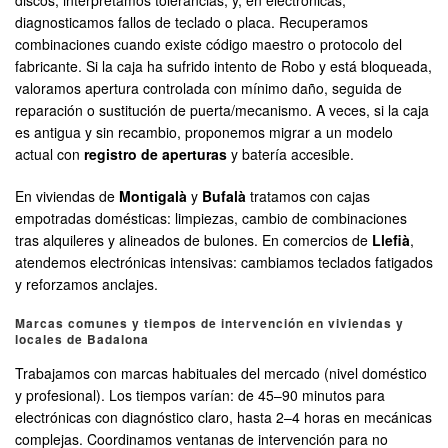
discos, interpretamos tolerancias, y, en electrónicas,
diagnosticamos fallos de teclado o placa. Recuperamos
combinaciones cuando existe código maestro o protocolo del
fabricante. Si la caja ha sufrido intento de Robo y está bloqueada,
valoramos apertura controlada con mínimo daño, seguida de
reparación o sustitución de puerta/mecanismo. A veces, si la caja
es antigua y sin recambio, proponemos migrar a un modelo
actual con
registro de aperturas
y batería accesible.
En viviendas de
Montigalà
y
Bufalà
tratamos con cajas
empotradas domésticas: limpiezas, cambio de combinaciones
tras alquileres y alineados de bulones. En comercios de
Llefià
,
atendemos electrónicas intensivas: cambiamos teclados fatigados
y reforzamos anclajes.
Marcas comunes y tiempos de intervención en viviendas y
locales de Badalona
Trabajamos con marcas habituales del mercado (nivel doméstico
y profesional). Los tiempos varían: de 45–90 minutos para
electrónicas con diagnóstico claro, hasta 2–4 horas en mecánicas
complejas. Coordinamos ventanas de intervención para no