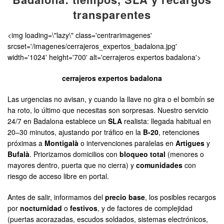
transparentes
<img loading=\"lazy\" class='centrarimagenes'
srcset='/imagenes/cerrajeros_expertos_badalona.jpg'
width='1024' height='700' alt='cerrajeros expertos badalona'>
cerrajeros expertos badalona
Las urgencias no avisan, y cuando la llave no gira o el bombín se
ha roto, lo último que necesitas son sorpresas. Nuestro servicio
24/7 en Badalona establece un
SLA
realista: llegada habitual en
20–30 minutos, ajustando por tráfico en la
B-20
, retenciones
próximas a
Montigalà
o intervenciones paralelas en
Artigues
y
Bufalà
. Priorizamos domicilios con
bloqueo total
(menores o
mayores dentro, puerta que no cierra) y
comunidades
con
riesgo de acceso libre en portal.
Antes de salir, informamos del
precio base
, los posibles recargos
por
nocturnidad
o
festivos
, y de factores de complejidad
(puertas acorazadas, escudos soldados, sistemas electrónicos,