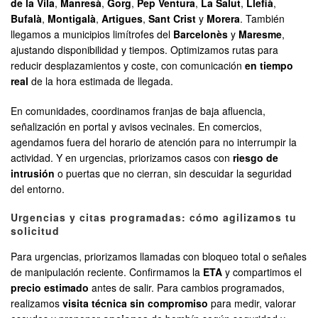
de la Vila
,
Manresà
,
Gorg
,
Pep Ventura
,
La Salut
,
Llefià
,
Bufalà
,
Montigalà
,
Artigues
,
Sant Crist
y
Morera
. También
llegamos a municipios limítrofes del
Barcelonès
y
Maresme
,
ajustando disponibilidad y tiempos. Optimizamos rutas para
reducir desplazamientos y coste, con comunicación
en tiempo
real
de la hora estimada de llegada.
En comunidades, coordinamos franjas de baja afluencia,
señalización en portal y avisos vecinales. En comercios,
agendamos fuera del horario de atención para no interrumpir la
actividad. Y en urgencias, priorizamos casos con
riesgo de
intrusión
o puertas que no cierran, sin descuidar la seguridad
del entorno.
Urgencias y citas programadas: cómo agilizamos tu
solicitud
Para urgencias, priorizamos llamadas con bloqueo total o señales
de manipulación reciente. Confirmamos la
ETA
y compartimos el
precio estimado
antes de salir. Para cambios programados,
realizamos
visita técnica sin compromiso
para medir, valorar