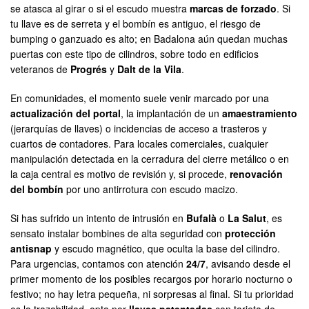
se atasca al girar o si el escudo muestra
marcas de forzado
. Si
tu llave es de serreta y el bombín es antiguo, el riesgo de
bumping o ganzuado es alto; en Badalona aún quedan muchas
puertas con este tipo de cilindros, sobre todo en edificios
veteranos de
Progrés
y
Dalt de la Vila
.
En comunidades, el momento suele venir marcado por una
actualización del portal
, la implantación de un
amaestramiento
(jerarquías de llaves) o incidencias de acceso a trasteros y
cuartos de contadores. Para locales comerciales, cualquier
manipulación detectada en la cerradura del cierre metálico o en
la caja central es motivo de revisión y, si procede,
renovación
del bombín
por uno antirrotura con escudo macizo.
Si has sufrido un intento de intrusión en
Bufalà
o
La Salut
, es
sensato instalar bombines de alta seguridad con
protección
antisnap
y escudo magnético, que oculta la base del cilindro.
Para urgencias, contamos con atención
24/7
, avisando desde el
primer momento de los posibles recargos por horario nocturno o
festivo; no hay letra pequeña, ni sorpresas al final. Si tu prioridad