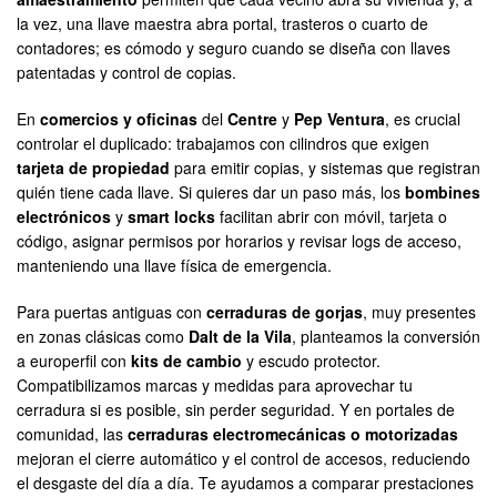
la vez, una llave maestra abra portal, trasteros o cuarto de
contadores; es cómodo y seguro cuando se diseña con llaves
patentadas y control de copias.
En
comercios y oficinas
del
Centre
y
Pep Ventura
, es crucial
controlar el duplicado: trabajamos con cilindros que exigen
tarjeta de propiedad
para emitir copias, y sistemas que registran
quién tiene cada llave. Si quieres dar un paso más, los
bombines
electrónicos
y
smart locks
facilitan abrir con móvil, tarjeta o
código, asignar permisos por horarios y revisar logs de acceso,
manteniendo una llave física de emergencia.
Para puertas antiguas con
cerraduras de gorjas
, muy presentes
en zonas clásicas como
Dalt de la Vila
, planteamos la conversión
a europerfil con
kits de cambio
y escudo protector.
Compatibilizamos marcas y medidas para aprovechar tu
cerradura si es posible, sin perder seguridad. Y en portales de
comunidad, las
cerraduras electromecánicas o motorizadas
mejoran el cierre automático y el control de accesos, reduciendo
el desgaste del día a día. Te ayudamos a comparar prestaciones