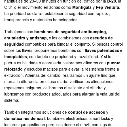
habituales de 20–30 minutos en función del tráfico por la
B-20
, la
C-31 o el movimiento en zonas como
Montigalà
y
Pep Ventura
.
La prioridad es clara: restablecer la seguridad con rapidez,
transparencia y materiales homologados.
Trabajamos con
bombines de seguridad antibumping,
antitaladro y antisnap
, y los combinamos con
escudos de
seguridad
compatibles para blindar el conjunto. Si buscas control
sobre tus llaves, proponemos bombines con
llaves patentadas e
incopiables
, con tarjeta de propiedad y trazabilidad. Y si tu
puerta es blindada o acorazada, valoramos cilindros con
puente
reforzado
y escudos macizos para elevar la resistencia frente a
extracción. Además del cambio, realizamos un ajuste fino que
marca la diferencia en el uso diario: verificamos alineaciones,
repasamos holguras, calibramos el saliente del cilindro y
lubricamos con productos adecuados para alargar la vida útil del
sistema.
También integramos soluciones de
control de accesos
y
domótica residencial
: bombines electrónicos, smart locks y
lectores que gestionan permisos desde el móvil, con logs de