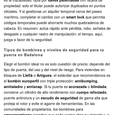
es la trazabilidad, opta por
llaves patentadas
con tarjeta de
propiedad: solo el titular puede autorizar duplicados en puntos
oficiales. Y si gestionas un alquiler temporal cerca del paseo
marítimo, completar el cambio con un
smart lock
que permita
códigos temporales puede ahorrarte muchos quebraderos de
cabeza. En resumen: actúa rápido ante pérdida, robo, señales de
desgaste o cualquier rastro de manipulación; el tiempo, aquí,
juega a favor de tu seguridad.
Tipos de bombines y niveles de seguridad para tu
puerta en Badalona
Elegir el bombín ideal no es solo cuestión de precio; depende del
tipo de puerta, del uso y del nivel de riesgo. Para viviendas en
bloques de
Llefià
o
Artigues
, el estándar que recomendamos es
el
bombín europerfil
con triple protección:
antibumping
,
antitaladro
y
antisnap
. Si tu puerta es
acorazada
o
blindada
,
conviene un cilindro de alto rendimiento con
cuerpo reforzado
,
puente antirotura y un
escudo de seguridad
de gama alta que
proteja el rotor y evite el agarre de herramientas. En las
comunidades de propietarios, los bombines para
amaestramiento
permiten que cada vecino abra su vivienda y, a