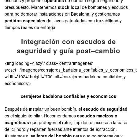
escudos y proponer
opciones
de bombín según seguridad y
presupuesto. Mantenemos
stock local
de bombines y escudos
para no demorar instalaciones en Badalona, y gestionamos
pedidos especiales
de llaves patentadas con trazabilidad y
tiempos reales de entrega.
Integración con escudos de
seguridad y guía post–cambio
<img loading=\"lazy\" class='centrarimagenes'
srcset='/imagenes/cerrajeros_badalona_confiables_y_economicos.j
width='1024' height='700' alt='cerrajeros badalona confiables y
economicos'>
cerrajeros badalona confiables y economicos
Después de instalar un buen bombín, el
escudo de seguridad
es el siguiente pilar. Recomendamos
escudos macizos o
magnéticos
que protegen el rotor, impiden el acceso a la base
del cilindro y reparten fuerzas ante intentos de extracción.
Ajustamos el
saliente del bombín
para que no sobresalga y