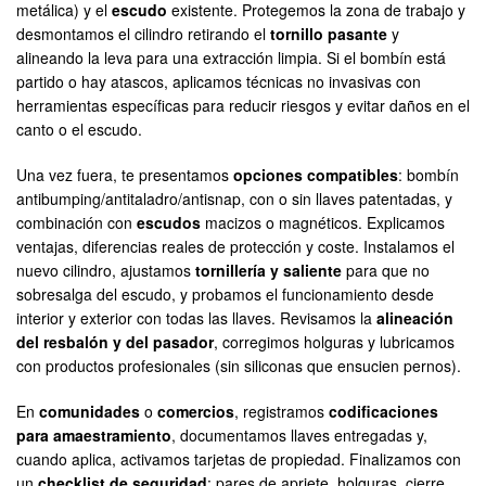
metálica) y el
escudo
existente. Protegemos la zona de trabajo y
desmontamos el cilindro retirando el
tornillo pasante
y
alineando la leva para una extracción limpia. Si el bombín está
partido o hay atascos, aplicamos técnicas no invasivas con
herramientas específicas para reducir riesgos y evitar daños en el
canto o el escudo.
Una vez fuera, te presentamos
opciones compatibles
: bombín
antibumping/antitaladro/antisnap, con o sin llaves patentadas, y
combinación con
escudos
macizos o magnéticos. Explicamos
ventajas, diferencias reales de protección y coste. Instalamos el
nuevo cilindro, ajustamos
tornillería y saliente
para que no
sobresalga del escudo, y probamos el funcionamiento desde
interior y exterior con todas las llaves. Revisamos la
alineación
del resbalón y del pasador
, corregimos holguras y lubricamos
con productos profesionales (sin siliconas que ensucien pernos).
En
comunidades
o
comercios
, registramos
codificaciones
para amaestramiento
, documentamos llaves entregadas y,
cuando aplica, activamos tarjetas de propiedad. Finalizamos con
un
checklist de seguridad
: pares de apriete, holguras, cierre