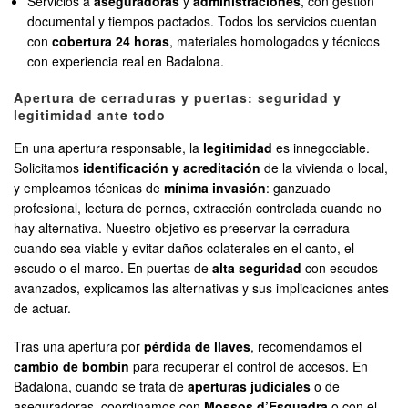
Servicios a
aseguradoras
y
administraciones
, con gestión
documental y tiempos pactados. Todos los servicios cuentan
con
cobertura 24 horas
, materiales homologados y técnicos
con experiencia real en Badalona.
Apertura de cerraduras y puertas: seguridad y
legitimidad ante todo
En una apertura responsable, la
legitimidad
es innegociable.
Solicitamos
identificación y acreditación
de la vivienda o local,
y empleamos técnicas de
mínima invasión
: ganzuado
profesional, lectura de pernos, extracción controlada cuando no
hay alternativa. Nuestro objetivo es preservar la cerradura
cuando sea viable y evitar daños colaterales en el canto, el
escudo o el marco. En puertas de
alta seguridad
con escudos
avanzados, explicamos las alternativas y sus implicaciones antes
de actuar.
Tras una apertura por
pérdida de llaves
, recomendamos el
cambio de bombín
para recuperar el control de accesos. En
Badalona, cuando se trata de
aperturas judiciales
o de
aseguradoras, coordinamos con
Mossos d’Esquadra
o con el