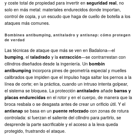
y coste total de propiedad para invertir en
seguridad real
, no
solo en más metal: materiales endurecidos donde importan,
control de copia, y un escudo que haga de cuello de botella a los
ataques más comunes.
Bombines antibumping, antitaladro y antisnap: cómo protegen
de verdad
Las técnicas de ataque que más se ven en Badalona—el
bumping
, el
taladrado
y la
extracción
—se contrarrestan con
cilindros diseñados desde la ingeniería. Un
bombín
antibumping
incorpora pines de geometría especial y muelles
calibrados que impiden que el impulso haga saltar los pernos a la
línea de corte; en la práctica, cuando un intruso intenta golpear,
el sistema se bloquea. La protección
antitaladro
añade
barras y
placas endurecidas
en el rotor y en el cuerpo, de manera que la
broca resbala o se desgasta antes de crear un orificio útil. Y el
antisnap
se basa en un
puente reforzado
con zonas de rotura
controlada: si fuerzan el saliente del cilindro para partirlo, se
desprende la parte sacrificable y el acceso a la leva queda
protegido, frustrando el ataque.