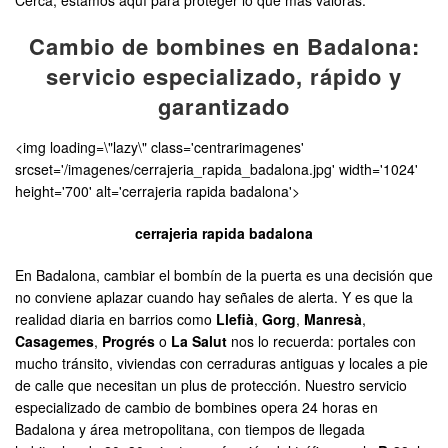
Cerca, estamos aquí para proteger lo que más valoras.
Cambio de bombines en Badalona:
servicio especializado, rápido y
garantizado
<img loading=\"lazy\" class='centrarimagenes'
srcset='/imagenes/cerrajeria_rapida_badalona.jpg' width='1024'
height='700' alt='cerrajeria rapida badalona'>
cerrajeria rapida badalona
En Badalona, cambiar el bombín de la puerta es una decisión que
no conviene aplazar cuando hay señales de alerta. Y es que la
realidad diaria en barrios como
Llefià
,
Gorg
,
Manresà
,
Casagemes
,
Progrés
o
La Salut
nos lo recuerda: portales con
mucho tránsito, viviendas con cerraduras antiguas y locales a pie
de calle que necesitan un plus de protección. Nuestro servicio
especializado de cambio de bombines opera 24 horas en
Badalona y área metropolitana, con tiempos de llegada