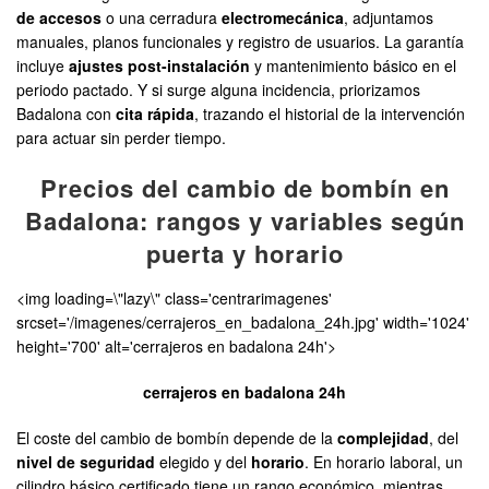
de accesos
o una cerradura
electromecánica
, adjuntamos
manuales, planos funcionales y registro de usuarios. La garantía
incluye
ajustes post-instalación
y mantenimiento básico en el
periodo pactado. Y si surge alguna incidencia, priorizamos
Badalona con
cita rápida
, trazando el historial de la intervención
para actuar sin perder tiempo.
Precios del cambio de bombín en
Badalona: rangos y variables según
puerta y horario
<img loading=\"lazy\" class='centrarimagenes'
srcset='/imagenes/cerrajeros_en_badalona_24h.jpg' width='1024'
height='700' alt='cerrajeros en badalona 24h'>
cerrajeros en badalona 24h
El coste del cambio de bombín depende de la
complejidad
, del
nivel de seguridad
elegido y del
horario
. En horario laboral, un
cilindro básico certificado tiene un rango económico, mientras