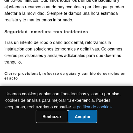
de 30–60 minutos. Cubrimos todos los barrios de Badalona y
ajustamos recursos cuando hay eventos o partidos que puedan
afectar a la movilidad. Siempre te damos una hora estimada
realista y te mantenemos informado.
Seguridad inmediata tras incidentes
Tras un intento de robo o daño accidental, reforzamos la
instalación con soluciones temporales y definitivas. Colocamos
cierres provisionales y anclajes adicionales para que duermas
tranquilo.
Cierre provisional, refuerzo de guías y cambio de cerrojos en
el acto
Instalamos cerrojos nuevos, reforzamos guías con perfiles
Usamos cookies propias con fines técnicos y, con tu permiso,
interiores y reemplazamos lamas críticas. Si el bombín está
cookies de análisis para mejorar tu experiencia. Puedes
comprometido, lo cambiamos por un antibumping con tarjeta de
aceptarlas, rechazarlas o consultar la
política de cookies
.
propiedad.
📲 Llámanos 936943024
Rechazar
Aceptar
Cobertura por barrios y polígonos de
Badalona