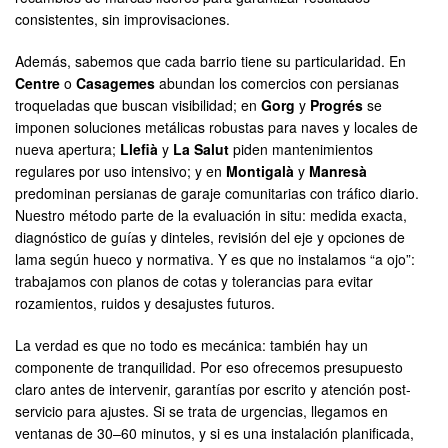
consistentes, sin improvisaciones.
Además, sabemos que cada barrio tiene su particularidad. En
Centre
o
Casagemes
abundan los comercios con persianas
troqueladas que buscan visibilidad; en
Gorg
y
Progrés
se
imponen soluciones metálicas robustas para naves y locales de
nueva apertura;
Llefià
y
La Salut
piden mantenimientos
regulares por uso intensivo; y en
Montigalà
y
Manresà
predominan persianas de garaje comunitarias con tráfico diario.
Nuestro método parte de la evaluación in situ: medida exacta,
diagnóstico de guías y dinteles, revisión del eje y opciones de
lama según hueco y normativa. Y es que no instalamos “a ojo”:
trabajamos con planos de cotas y tolerancias para evitar
rozamientos, ruidos y desajustes futuros.
La verdad es que no todo es mecánica: también hay un
componente de tranquilidad. Por eso ofrecemos presupuesto
claro antes de intervenir, garantías por escrito y atención post-
servicio para ajustes. Si se trata de urgencias, llegamos en
ventanas de 30–60 minutos, y si es una instalación planificada,