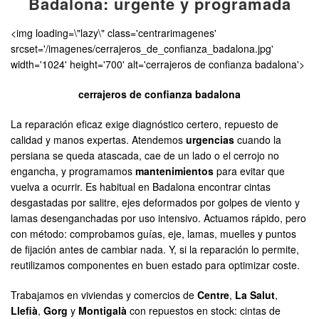
Badalona: urgente y programada
<img loading=\"lazy\" class='centrarimagenes'
srcset='/imagenes/cerrajeros_de_confianza_badalona.jpg'
width='1024' height='700' alt='cerrajeros de confianza badalona'>
cerrajeros de confianza badalona
La reparación eficaz exige diagnóstico certero, repuesto de
calidad y manos expertas. Atendemos
urgencias
cuando la
persiana se queda atascada, cae de un lado o el cerrojo no
engancha, y programamos
mantenimientos
para evitar que
vuelva a ocurrir. Es habitual en Badalona encontrar cintas
desgastadas por salitre, ejes deformados por golpes de viento y
lamas desenganchadas por uso intensivo. Actuamos rápido, pero
con método: comprobamos guías, eje, lamas, muelles y puntos
de fijación antes de cambiar nada. Y, si la reparación lo permite,
reutilizamos componentes en buen estado para optimizar coste.
Trabajamos en viviendas y comercios de
Centre
,
La Salut
,
Llefià
,
Gorg
y
Montigalà
con repuestos en stock: cintas de