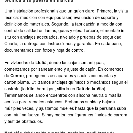
técnica a la puesta en marcha
Una instalación profesional sigue un guion claro. Primero, la visita
técnica: medición con equipos láser, evaluación de soporte y
definición de materiales. Segundo, la fabricación a medida con
control de calidad en lamas, guías y ejes. Tercero, el montaje in
situ con anclajes adecuados, nivelado y pruebas de seguridad.
Cuarto, la entrega con instrucciones y garantía. En cada paso,
documentamos con fotos y hoja de control.
En viviendas de
Llefià
, donde las cajas son antiguas,
comenzamos por saneamiento y ajuste de cajón. En comercios
de
Centre
, protegemos escaparates y suelos con mantas y
cartón pluma. Utilizamos anclajes químicos o mecánicos según el
sustrato (ladrillo, hormigón, sillería en
Dalt de la Vila
).
Terminamos sellando encuentros con silicona neutra o masilla
acrílica para remates estancos. Probamos subida y bajada
múltiples veces, y ajustamos muelles hasta que la persiana suba
con mínima fuerza. Si hay motor, configuramos finales de carrera
y test de obstáculos.
Medición, fabricación a medida, anclajes, equilibrado de