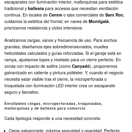
escaparates con iluminación interior, mallorquinas para estética
tradicional y
ballesta
para accesos que necesitan ventilación
continua. En locales de
Centre
o ejes comerciales de
Sant Roc
,
cuidamos la estética del frontal; en naves de
Montigalà
,
priorizamos resistencia y ciclos intensivos.
Analizamos cargas, vanos y frecuencia de uso. Para anchos
grandes, diseñamos ejes sobredimensionados, muelles
helicoidales calculados y guías reforzadas. Si el garaje está en
rampa, ajustamos topes y nivelado para un cierre perfecto. En
zonas con impacto de salitre (como
Canyadó
), proponemos
galvanizado en caliente y pintura poliéster. Y, cuando el negocio
necesita estar visible tras el cierre, la microperforada o
troquelada con iluminación LED interior crea un escaparate
seguro y llamativo.
Enrollables ciegas, microperforadas, troqueladas,
mallorquinas y de ballesta para comercio
Cada tipología responde a una necesidad concreta:
Ciega galvanizada: máxima seguridad y opacidad. Perfecta