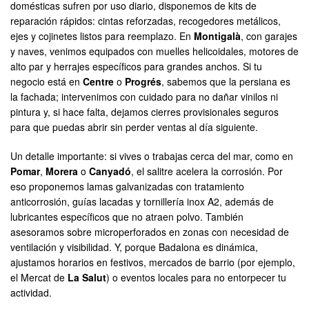
domésticas sufren por uso diario, disponemos de kits de
reparación rápidos: cintas reforzadas, recogedores metálicos,
ejes y cojinetes listos para reemplazo. En
Montigalà
, con garajes
y naves, venimos equipados con muelles helicoidales, motores de
alto par y herrajes específicos para grandes anchos. Si tu
negocio está en
Centre
o
Progrés
, sabemos que la persiana es
la fachada; intervenimos con cuidado para no dañar vinilos ni
pintura y, si hace falta, dejamos cierres provisionales seguros
para que puedas abrir sin perder ventas al día siguiente.
Un detalle importante: si vives o trabajas cerca del mar, como en
Pomar
,
Morera
o
Canyadó
, el salitre acelera la corrosión. Por
eso proponemos lamas galvanizadas con tratamiento
anticorrosión, guías lacadas y tornillería inox A2, además de
lubricantes específicos que no atraen polvo. También
asesoramos sobre microperforados en zonas con necesidad de
ventilación y visibilidad. Y, porque Badalona es dinámica,
ajustamos horarios en festivos, mercados de barrio (por ejemplo,
el Mercat de
La Salut
) o eventos locales para no entorpecer tu
actividad.