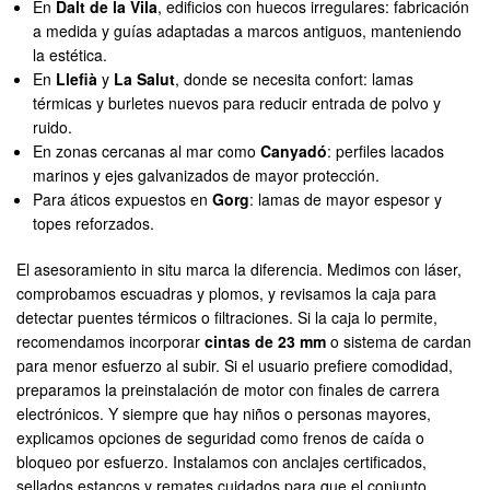
En
Dalt de la Vila
, edificios con huecos irregulares: fabricación
a medida y guías adaptadas a marcos antiguos, manteniendo
la estética.
En
Llefià
y
La Salut
, donde se necesita confort: lamas
térmicas y burletes nuevos para reducir entrada de polvo y
ruido.
En zonas cercanas al mar como
Canyadó
: perfiles lacados
marinos y ejes galvanizados de mayor protección.
Para áticos expuestos en
Gorg
: lamas de mayor espesor y
topes reforzados.
El asesoramiento in situ marca la diferencia. Medimos con láser,
comprobamos escuadras y plomos, y revisamos la caja para
detectar puentes térmicos o filtraciones. Si la caja lo permite,
recomendamos incorporar
cintas de 23 mm
o sistema de cardan
para menor esfuerzo al subir. Si el usuario prefiere comodidad,
preparamos la preinstalación de motor con finales de carrera
electrónicos. Y siempre que hay niños o personas mayores,
explicamos opciones de seguridad como frenos de caída o
bloqueo por esfuerzo. Instalamos con anclajes certificados,
sellados estancos y remates cuidados para que el conjunto