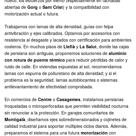
hueco, los esfuerzos por viento (especialmente en fachadas
abiertas de
Gorg
o
Sant Crist
) y la compatibilidad con
motorización actual o futura.
Trabajamos con lamas de alta densidad, guías con felpa
antivibración y ejes calibrados. Optamos por accesorios con
resistencia al desgaste y lacados con certificación para ambientes
costeros. En muchos pisos de
Llefià
y
La Salut
, donde las cajas
de persiana son antiguas, proponemos soluciones de
aluminio
con rotura de puente térmico
para reducir pérdidas de calor y
ruido de calle. En viviendas expuestas al sol, recomendamos
lamas con espuma de poliuretano de alta densidad; y si el
problema es la seguridad, lamas autoblocantes o sistemas
antilevantamiento de efectividad comprobada.
En comercios de
Centre
o
Casagemes
, instalamos persianas
troqueladas o microperforadas que permiten visibilidad nocturna
sin renunciar a la protección. En garajes comunitarios de
Montigalà
, diseñamos ejes sobredimensionados y cojinetes de
calidad industrial para soportar múltiples ciclos diarios. Además,
preparamos el sistema para una futura
motorización
con