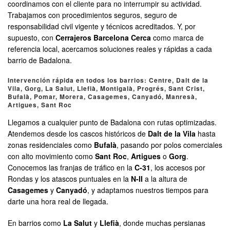
coordinamos con el cliente para no interrumpir su actividad.
Trabajamos con procedimientos seguros, seguro de
responsabilidad civil vigente y técnicos acreditados. Y, por
supuesto, con
Cerrajeros Barcelona Cerca
como marca de
referencia local, acercamos soluciones reales y rápidas a cada
barrio de Badalona.
Intervención rápida en todos los barrios: Centre, Dalt de la
Vila, Gorg, La Salut, Llefià, Montigalà, Progrés, Sant Crist,
Bufalà, Pomar, Morera, Casagemes, Canyadó, Manresà,
Artigues, Sant Roc
Llegamos a cualquier punto de Badalona con rutas optimizadas.
Atendemos desde los cascos históricos de
Dalt de la Vila
hasta
zonas residenciales como
Bufalà
, pasando por polos comerciales
con alto movimiento como
Sant Roc
,
Artigues
o
Gorg
.
Conocemos las franjas de tráfico en la
C‑31
, los accesos por
Rondas y los atascos puntuales en la
N‑II
a la altura de
Casagemes
y
Canyadó
, y adaptamos nuestros tiempos para
darte una hora real de llegada.
En barrios como
La Salut
y
Llefià
, donde muchas persianas