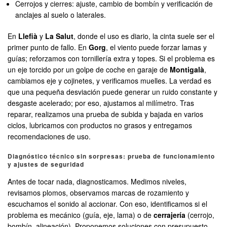
Cerrojos y cierres: ajuste, cambio de bombín y verificación de
anclajes al suelo o laterales.
En
Llefià
y
La Salut
, donde el uso es diario, la cinta suele ser el
primer punto de fallo. En
Gorg
, el viento puede forzar lamas y
guías; reforzamos con tornillería extra y topes. Si el problema es
un eje torcido por un golpe de coche en garaje de
Montigalà
,
cambiamos eje y cojinetes, y verificamos muelles. La verdad es
que una pequeña desviación puede generar un ruido constante y
desgaste acelerado; por eso, ajustamos al milímetro. Tras
reparar, realizamos una prueba de subida y bajada en varios
ciclos, lubricamos con productos no grasos y entregamos
recomendaciones de uso.
Diagnóstico técnico sin sorpresas: prueba de funcionamiento
y ajustes de seguridad
Antes de tocar nada, diagnosticamos. Medimos niveles,
revisamos plomos, observamos marcas de rozamiento y
escuchamos el sonido al accionar. Con eso, identificamos si el
problema es mecánico (guía, eje, lama) o de
cerrajería
(cerrojo,
bombín, alineación). Proponemos soluciones con presupuesto