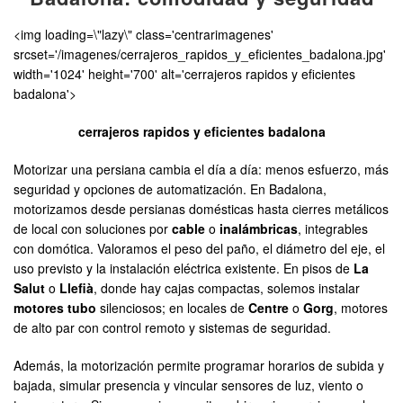
<img loading=\"lazy\" class='centrarimagenes'
srcset='/imagenes/cerrajeros_rapidos_y_eficientes_badalona.jpg'
width='1024' height='700' alt='cerrajeros rapidos y eficientes
badalona'>
cerrajeros rapidos y eficientes badalona
Motorizar una persiana cambia el día a día: menos esfuerzo, más
seguridad y opciones de automatización. En Badalona,
motorizamos desde persianas domésticas hasta cierres metálicos
de local con soluciones por
cable
o
inalámbricas
, integrables
con domótica. Valoramos el peso del paño, el diámetro del eje, el
uso previsto y la instalación eléctrica existente. En pisos de
La
Salut
o
Llefià
, donde hay cajas compactas, solemos instalar
motores tubo
silenciosos; en locales de
Centre
o
Gorg
, motores
de alto par con control remoto y sistemas de seguridad.
Además, la motorización permite programar horarios de subida y
bajada, simular presencia y vincular sensores de luz, viento o