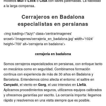
modelos
Mul‑T‑Lock
o
CISA
con llaves patentadas. La fiabilidad
a la larga compensa.
Cerrajeros en Badalona
especialistas en persianas
<img loading=\"lazy\" class='centrarimagenes'
srcset='/imagenes/cerrajeria_en_badalona.jpg' width='1024'
height='700' alt='cerrajeria en badalona'>
cerrajeria en badalona
Somos cerrajeros especializados en persianas, con enfoque tanto
en mecánica como en seguridad. Combinamos formación
continua con experiencia de más de 30 años en Badalona y
Barcelona. Entendemos cómo afecta el entorno: el salitre en
Canyadó
, el viento en
Gorg
, el uso intensivo en
Llefià
.
Aplicamos procedimientos seguros, utilizamos equipos calibrados
y ofrecemos garantías por escrito. La cercanía importa: llegamos
rápido y resolvemos en una visita siempre que es posible.