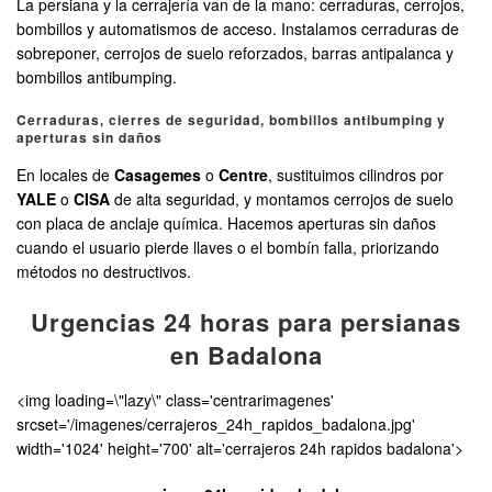
La persiana y la cerrajería van de la mano: cerraduras, cerrojos,
bombillos y automatismos de acceso. Instalamos cerraduras de
sobreponer, cerrojos de suelo reforzados, barras antipalanca y
bombillos antibumping.
Cerraduras, cierres de seguridad, bombillos antibumping y
aperturas sin daños
En locales de
Casagemes
o
Centre
, sustituimos cilindros por
YALE
o
CISA
de alta seguridad, y montamos cerrojos de suelo
con placa de anclaje química. Hacemos aperturas sin daños
cuando el usuario pierde llaves o el bombín falla, priorizando
métodos no destructivos.
Urgencias 24 horas para persianas
en Badalona
<img loading=\"lazy\" class='centrarimagenes'
srcset='/imagenes/cerrajeros_24h_rapidos_badalona.jpg'
width='1024' height='700' alt='cerrajeros 24h rapidos badalona'>